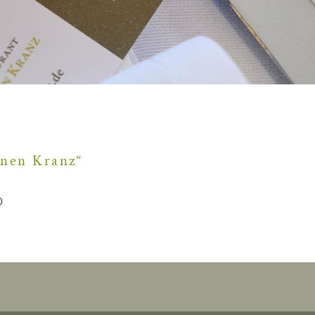
ünen Kranz“
0